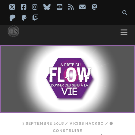
twitter
facebook
instagram
bluesky
youtube
rss
email
mastodon
patreon
paypal
twitch
3 SEPTEMBRE 2018
/
VICISS HACKSO
/
⬟
CONSTRUIRE