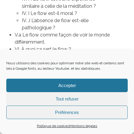
similaire à celle de la méditation ?
IV. I Le flow est-il moral ?
IV. J L’absence de flow est-elle
pathologique ?
V.a Le flow comme façon de voir le monde
différemment.
VI. À quoi ça sert le flow ?
VII.Critiques
VII.Outil : questionnaires
Nous utilisons des cookies pour optimiser notre site web et certains sont
liés à Google fonts, au lecteur Youtube, et les statistiques.
VIII. Outil : brainstorming
IX. Viser le flow d’autrui lorsqu’on supervise
Accepter
Sources
Tout refuser
Préférences
Flow and the fondations of positive
Politique de cookies
Mentions légales
psychology
,
Mihaly Csikszentmihalyi
, ed