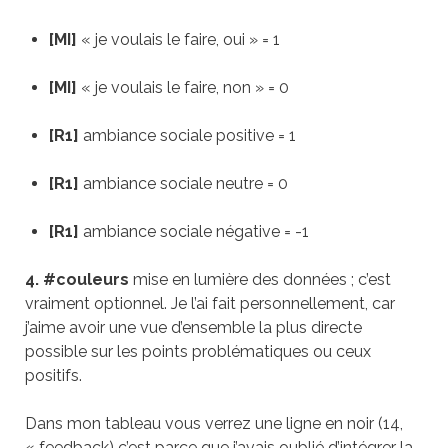
[MI]
« je voulais le faire, oui » = 1
[MI]
« je voulais le faire, non » = 0
[R1]
ambiance sociale positive = 1
[R1]
ambiance sociale neutre = 0
[R1]
ambiance sociale négative = -1
4
.
#couleurs
mise en lumière des données ; c’est
vraiment optionnel. Je l’ai fait personnellement, car
j’aime avoir une vue d’ensemble la plus directe
possible sur les points problématiques ou ceux
positifs.
Dans mon tableau vous verrez une ligne en noir (14,
« feedback) c’est parce que j’avais oublié d’intégrer la