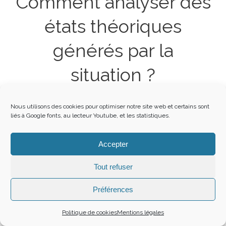
Comment analyser des
états théoriques
générés par la
situation ?
Voilà ce qui concerne les états théoriques :
Nous utilisons des cookies pour optimiser notre site web et certains sont
liés à Google fonts, au lecteur Youtube, et les statistiques.
Accepter
Tout refuser
J’ai renommé ‘états théoriques’ en ‘états théoriques
générés par la situation’ parce que la reformulation de
Préférences
mes questions était d’ordre situationnel de par leurs
termes ‘utilité’ ‘difficulté’ et de par l’instruction donnée
Politique de cookies
Mentions légales
aux personnes d’être les plus objectives possible, afin