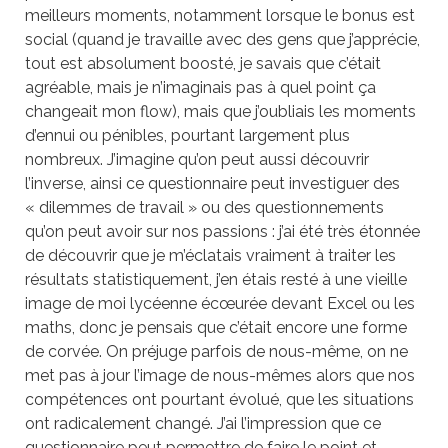
meilleurs moments, notamment lorsque le bonus est
social (quand je travaille avec des gens que j’apprécie,
tout est absolument boosté, je savais que c’était
agréable, mais je n’imaginais pas à quel point ça
changeait mon flow), mais que j’oubliais les moments
d’ennui ou pénibles, pourtant largement plus
nombreux. J’imagine qu’on peut aussi découvrir
l’inverse, ainsi ce questionnaire peut investiguer des
« dilemmes de travail » ou des questionnements
qu’on peut avoir sur nos passions : j’ai été très étonnée
de découvrir que je m’éclatais vraiment à traiter les
résultats statistiquement, j’en étais resté à une vieille
image de moi lycéenne écœurée devant Excel ou les
maths, donc je pensais que c’était encore une forme
de corvée. On préjuge parfois de nous-même, on ne
met pas à jour l’image de nous-mêmes alors que nos
compétences ont pourtant évolué, que les situations
ont radicalement changé. J’ai l’impression que ce
questionnaire peut permettre de faire le point et