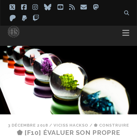
twitter
facebook
instagram
bluesky
youtube
rss
email
mastodon
patreon
paypal
twitch
3 DÉCEMBRE 2018
/
VICISS HACKSO
/
⬟ CONSTRUIRE
⬟ [F10] ÉVALUER SON PROPRE