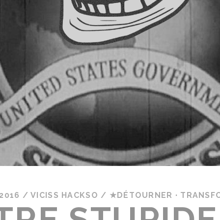
 2016
/
VICISS HACKSO
/
★DÉTOURNER · TRANSF
TRE STUPIDE