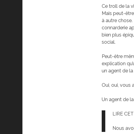
Ce troll de la v
Mais peut-être
à autre chose.
connarderie ap
bien plus épiq
social.
Peut-être même
explication qu’
un agent de la
Oui, oui, vous
Un agent de la
LIRE CET
Nous avon