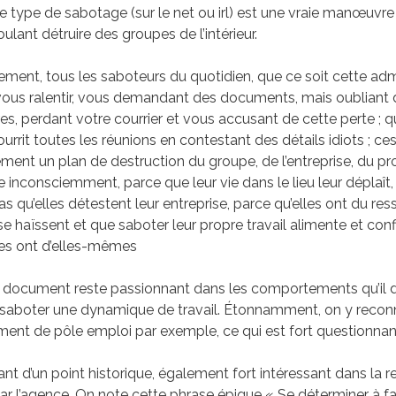
ce type de sabotage (sur le net ou irl) est une vraie manœuvre 
ulant détruire des groupes de l’intérieur.
ement, tous les saboteurs du quotidien, que ce soit cette admi
 vous ralentir, vous demandant des documents, mais oubliant 
es, perdant votre courrier et vous accusant de cette perte ; q
urrit toutes les réunions en contestant des détails idiots ; c
ment un plan de destruction du groupe, de l’entreprise, du pro
e inconsciemment, parce que leur vie dans le lieu leur déplaît,
s qu’elles détestent leur entreprise, parce qu’elles ont du res
se haïssent et que saboter leur propre travail alimente et con
les ont d’elles-mêmes
 document reste passionnant dans les comportements qu’il
 saboter une dynamique de travail. Étonnamment, on y recon
ent de pôle emploi par exemple, ce qui est fort questionnan
ant d’un point historique, également fort intéressant dans la 
ar l’agence. On note cette phrase épique « Se déterminer à fa