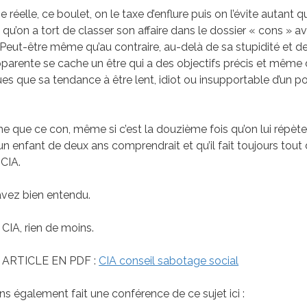
ie réelle, ce boulet, on le taxe d’enflure puis on l’évite autant 
 qu’on a tort de classer son affaire dans le dossier « cons » a
 Peut-être même qu’au contraire, au-delà de sa stupidité et d
parente se cache un être qui a des objectifs précis et même d
ues que sa tendance à être lent, idiot ou insupportable d’un p
 que ce con, même si c’est la douzième fois qu’on lui répè
un enfant de deux ans comprendrait et qu’il fait toujours tout 
 CIA.
 avez bien entendu.
 CIA, rien de moins.
 ARTICLE EN PDF :
CIA conseil sabotage social
s également fait une conférence de ce sujet ici :