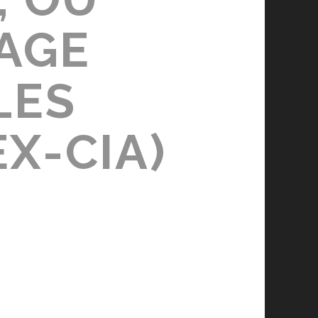
TAGE
LES
EX-CIA)