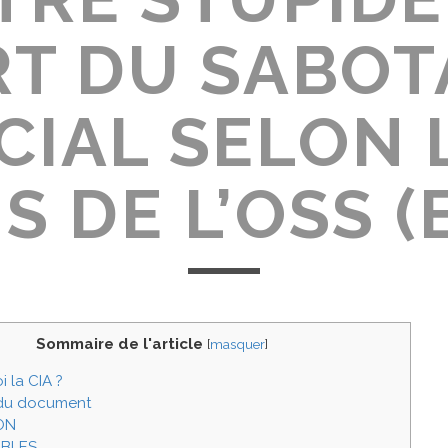
RT DU SABO
CIAL SELON 
 DE L’OSS (
Sommaire de l'article
[
masquer
]
 la CIA ?
 du document
ON
IBLES