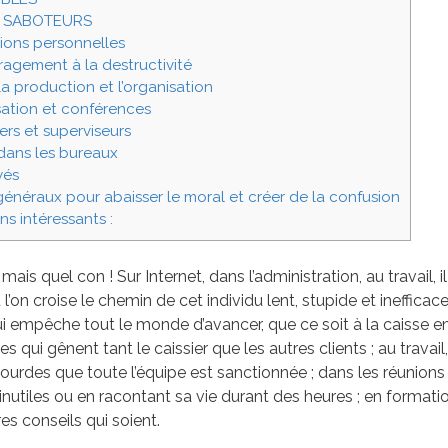
S SABOTEURS
tions personnelles
uragement à la destructivité
r la production et l’organisation
sation et conférences
rs et superviseurs
l dans les bureaux
yés
 généraux pour abaisser le moral et créer de la confusion
ns intéressants :
 mais quel con ! Sur Internet, dans l’administration, au travail, i
on croise le chemin de cet individu lent, stupide et inefficace
i empêche tout le monde d’avancer, que ce soit à la caisse 
es qui gênent tant le caissier que les autres clients ; au travail,
ourdes que toute l’équipe est sanctionnée ; dans les réunions 
inutiles ou en racontant sa vie durant des heures ; en formati
es conseils qui soient.