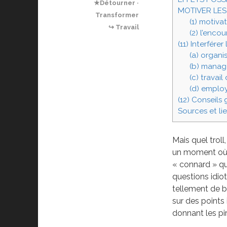
★Détourner ·
MOTIVER LE
Transformer
(1) motiva
↪ Travail
(2) l’enco
(11) Interfére
(a) organi
(b) manage
(c) travai
(d) emplo
(12) Conseils
Sources et lie
Mais quel troll,
un moment où l’
« connard » qu
questions idiot
tellement de b
sur des points 
donnant les pir