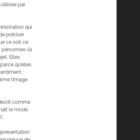
utilisée par
nistration qui
de préciser
ue ce soit ce
es personnes-là
jet. Elles
 parce qu’elles
sentiment ;
firme l’image
 décrit comme
naît le mode
t.
représentation
ire preuve de