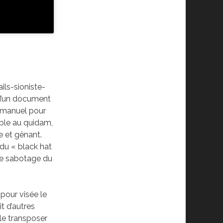
ils-sioniste-
 d’un document
t manuel pour
ble au quidam,
e et gênant.
 du « black hat
 de sabotage du
 pour visée le
t d’autres
 le transposer