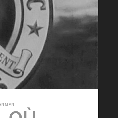
ORMER
, OÙ