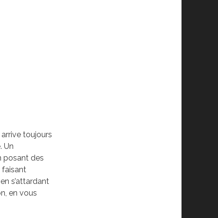
l arrive toujours
. Un
en posant des
 faisant
en s’attardant
on, en vous