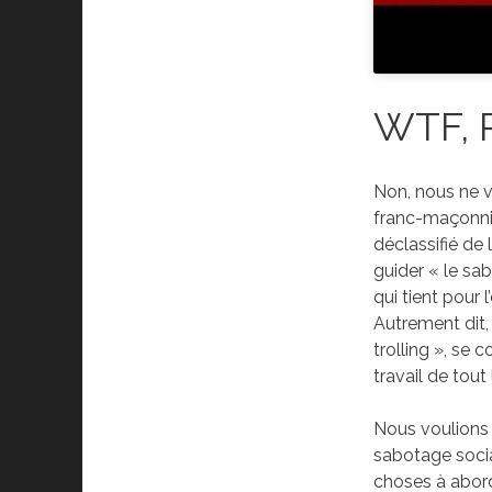
WTF, P
Non, nous ne v
franc-maçonniq
déclassifié de 
guider « le sa
qui tient pour 
Autrement dit,
trolling », se
travail de tou
Nous voulion
sabotage social
choses à abord