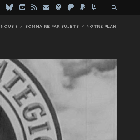
ebook
instagram
bluesky
youtube
rss
email
mastodon
patreon
paypal
twitch
-NOUS ?
SOMMAIRE PAR SUJETS
NOTRE PLAN