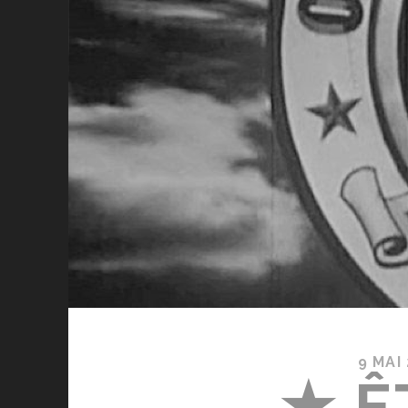
9 MAI
★ Ê