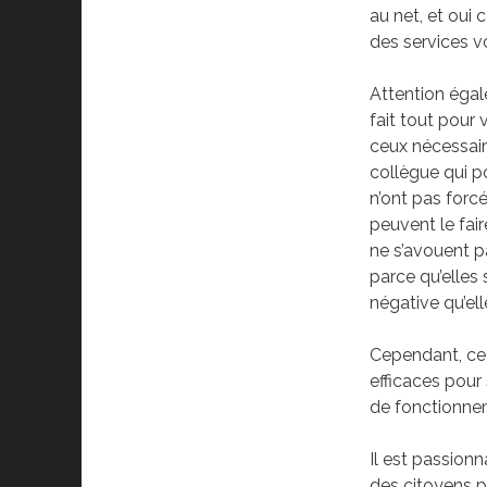
au net, et oui 
des services vo
Attention égal
fait tout pour
ceux nécessair
collègue qui po
n’ont pas forcé
peuvent le fair
ne s’avouent pa
parce qu’elles 
négative qu’el
Cependant, ce
efficaces pour
de fonctionnem
Il est passionn
des citoyens p