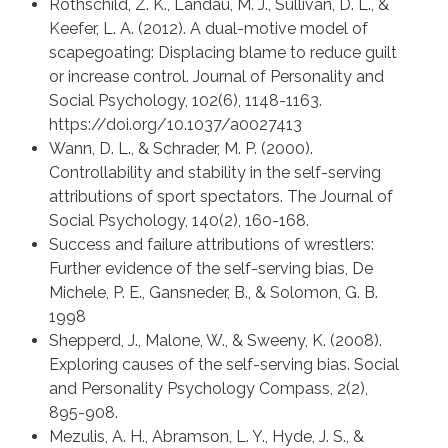
Rothschild, Z. K., Landau, M. J., Sullivan, D. L., &
Keefer, L. A. (2012). A dual-motive model of
scapegoating: Displacing blame to reduce guilt
or increase control. Journal of Personality and
Social Psychology, 102(6), 1148-1163.
https://doi.org/10.1037/a0027413
Wann, D. L., & Schrader, M. P. (2000).
Controllability and stability in the self-serving
attributions of sport spectators. The Journal of
Social Psychology, 140(2), 160-168.
Success and failure attributions of wrestlers:
Further evidence of the self-serving bias, De
Michele, P. E., Gansneder, B., & Solomon, G. B.
1998
Shepperd, J., Malone, W., & Sweeny, K. (2008).
Exploring causes of the self-serving bias. Social
and Personality Psychology Compass, 2(2),
895-908.
Mezulis, A. H., Abramson, L. Y., Hyde, J. S., &