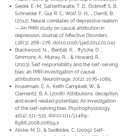
Seidel, E.-M., Satterthwaite, T. D., Eickhoff, S. B.,
Schneider, F., Gur, R. C., Wolf, D. H., … Derntl, B.
(2012). Neural correlates of depressive realism
— An fMRI study on causal attribution in
depression. Journal of Affective Disorders,
138(3), 268–276. doi:10.1016/j.jad.2012.01.041
Blackwood, N. ., Bentall, R. ., ffytche, D. .,
Simmons, A., Murray, R. ., & Howard, R. .
(2003). Self-responsibility and the self-serving
bias: an fMRI investigation of causal
attributions. NeuroImage, 20(2), 1076–1085.
Krusemark, E. A., Keith Campbell, W., &
Clementz, B. A. (2008). Attributions, deception,
and event related potentials: An investigation
of the self-serving bias. Psychophysiology,
45(4), 511–515. doi:10.1111/j.1469-
8986.2008.00659.x
Alicke, M. D., & Sedikides, C. (2009). Self-