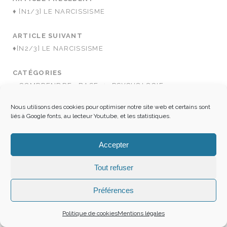
♦ [N1/3] LE NARCISSISME
ARTICLE SUIVANT
♦[N2/3] LE NARCISSISME
CATÉGORIES
⬧ COMPRENDRE · BASE
↪ PSYCHOLOGIE
Nous utilisons des cookies pour optimiser notre site web et certains sont
liés à Google fonts, au lecteur Youtube, et les statistiques.
Accepter
5 COMMENTS
Tout refuser
FLANEUSE
Préférences
4 octobre 2020
Politique de cookies
Mentions légales