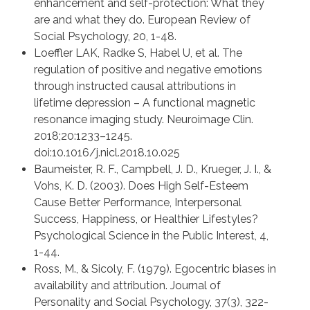
enhancement and self-protection: What they
are and what they do. European Review of
Social Psychology, 20, 1-48.
Loeffler LAK, Radke S, Habel U, et al. The
regulation of positive and negative emotions
through instructed causal attributions in
lifetime depression – A functional magnetic
resonance imaging study. Neuroimage Clin.
2018;20:1233–1245.
doi:10.1016/j.nicl.2018.10.025
Baumeister, R. F., Campbell, J. D., Krueger, J. I., &
Vohs, K. D. (2003). Does High Self-Esteem
Cause Better Performance, Interpersonal
Success, Happiness, or Healthier Lifestyles?
Psychological Science in the Public Interest, 4,
1-44.
Ross, M., & Sicoly, F. (1979). Egocentric biases in
availability and attribution. Journal of
Personality and Social Psychology, 37(3), 322-