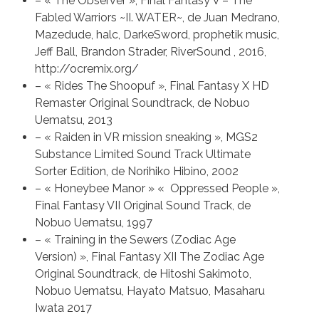
– « The Observer », Final Fantasy V – The
Fabled Warriors ~II. WATER~, de Juan Medrano,
Mazedude, halc, DarkeSword, prophetik music,
Jeff Ball, Brandon Strader, RiverSound , 2016,
http://ocremix.org/
– « Rides The Shoopuf », Final Fantasy X HD
Remaster Original Soundtrack, de Nobuo
Uematsu, 2013
– « Raiden in VR mission sneaking », MGS2
Substance Limited Sound Track Ultimate
Sorter Edition, de Norihiko Hibino, 2002
– « Honeybee Manor » « Oppressed People »,
Final Fantasy VII Original Sound Track, de
Nobuo Uematsu, 1997
– « Training in the Sewers (Zodiac Age
Version) », Final Fantasy XII The Zodiac Age
Original Soundtrack, de Hitoshi Sakimoto,
Nobuo Uematsu, Hayato Matsuo, Masaharu
Iwata 2017