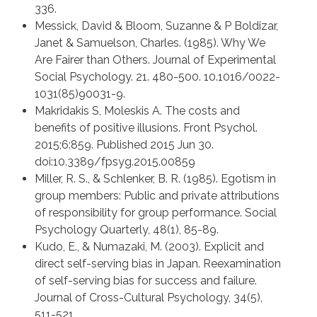
336.
Messick, David & Bloom, Suzanne & P Boldizar,
Janet & Samuelson, Charles. (1985). Why We
Are Fairer than Others. Journal of Experimental
Social Psychology. 21. 480-500. 10.1016/0022-
1031(85)90031-9.
Makridakis S, Moleskis A. The costs and
benefits of positive illusions. Front Psychol.
2015;6:859. Published 2015 Jun 30.
doi:10.3389/fpsyg.2015.00859
Miller, R. S., & Schlenker, B. R. (1985). Egotism in
group members: Public and private attributions
of responsibility for group performance. Social
Psychology Quarterly, 48(1), 85-89.
Kudo, E., & Numazaki, M. (2003). Explicit and
direct self-serving bias in Japan. Reexamination
of self-serving bias for success and failure.
Journal of Cross-Cultural Psychology, 34(5),
511-521.