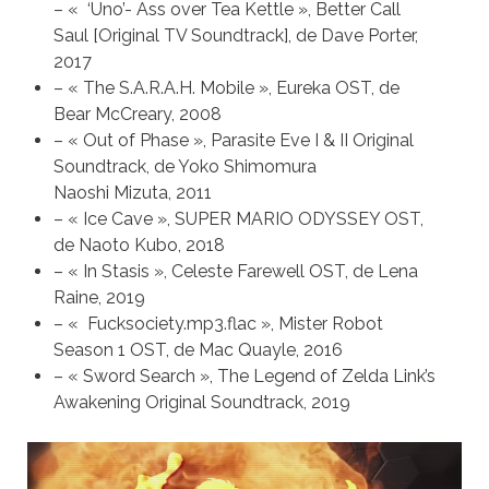
– « ‘Uno’- Ass over Tea Kettle », Better Call
Saul [Original TV Soundtrack], de Dave Porter,
2017
– « The S.A.R.A.H. Mobile », Eureka OST, de
Bear McCreary, 2008
– « Out of Phase », Parasite Eve I & II Original
Soundtrack, de Yoko Shimomura
Naoshi Mizuta, 2011
– « Ice Cave », SUPER MARIO ODYSSEY OST,
de Naoto Kubo, 2018
– « In Stasis », Celeste Farewell OST, de Lena
Raine, 2019
– « Fucksociety.mp3.flac », Mister Robot
Season 1 OST, de Mac Quayle, 2016
– « Sword Search », The Legend of Zelda Link’s
Awakening Original Soundtrack, 2019