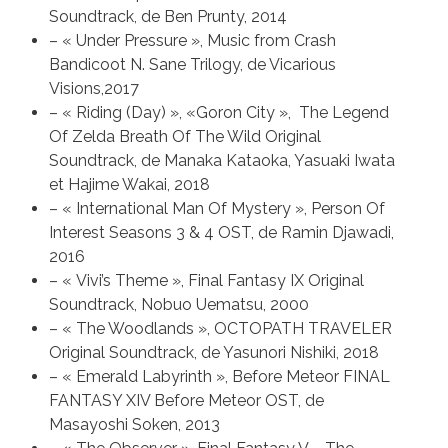
Soundtrack, de Ben Prunty, 2014
– « Under Pressure », Music from Crash
Bandicoot N. Sane Trilogy, de Vicarious
Visions,2017
– « Riding (Day) », «Goron City », The Legend
Of Zelda Breath Of The Wild Original
Soundtrack, de Manaka Kataoka, Yasuaki Iwata
et Hajime Wakai, 2018
– « International Man Of Mystery », Person Of
Interest Seasons 3 & 4 OST, de Ramin Djawadi,
2016
– « Vivi’s Theme », Final Fantasy IX Original
Soundtrack, Nobuo Uematsu, 2000
– « The Woodlands », OCTOPATH TRAVELER
Original Soundtrack, de Yasunori Nishiki, 2018
– « Emerald Labyrinth », Before Meteor FINAL
FANTASY XIV Before Meteor OST, de
Masayoshi Soken, 2013