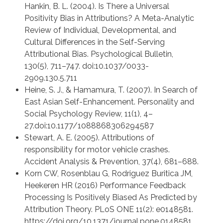
Hankin, B. L. (2004). Is There a Universal
Positivity Bias in Attributions? A Meta-Analytic
Review of Individual, Developmental, and
Cultural Differences in the Self-Serving
Attributional Bias. Psychological Bulletin,
130(5), 711–747. doi:10.1037/0033-
2909.130.5.711
Heine, S. J., & Hamamura, T. (2007). In Search of
East Asian Self-Enhancement. Personality and
Social Psychology Review, 11(1), 4–
27.doi:10.1177/1088868306294587
Stewart, A. E. (2005). Attributions of
responsibility for motor vehicle crashes.
Accident Analysis & Prevention, 37(4), 681–688.
Korn CW, Rosenblau G, Rodriguez Buritica JM,
Heekeren HR (2016) Performance Feedback
Processing Is Positively Biased As Predicted by
Attribution Theory. PLoS ONE 11(2): e0148581.
https://doi.org/10.1371/journal.pone.0148581