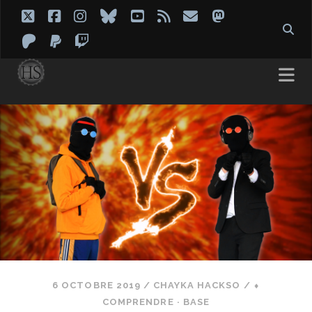
twitter
facebook
instagram
bluesky
youtube
rss
email
mastodon
patreon
paypal
twitch
6 OCTOBRE 2019
/
CHAYKA HACKSO
/
⬧
COMPRENDRE · BASE