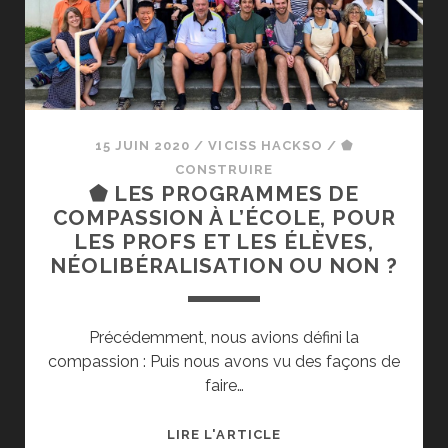
STRATÉGIE
POUR
MIEUX
SE
FAIRE
OBÉIR
15 JUIN 2020
/
VICISS HACKSO
/
⬟
CONSTRUIRE
⬟ LES PROGRAMMES DE
COMPASSION À L’ÉCOLE, POUR
LES PROFS ET LES ÉLÈVES,
NÉOLIBÉRALISATION OU NON ?
Précédemment, nous avions défini la
compassion : Puis nous avons vu des façons de
faire…
⬟
LIRE L'ARTICLE