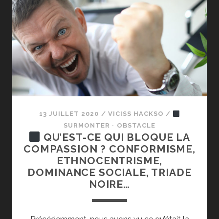
LE
HACKER
SOCIAL
DOIT-
IL
SE
METTRE
À
MÉDITER ?
À
13 JUILLET 2020
/
VICISS HACKSO
/
ÊTRE
SURMONTER · OBSTACLE
ALTRUISTE ?
QU’EST-CE QUI BLOQUE LA
À
COMPASSION ? CONFORMISME,
ÊTRE
ETHNOCENTRISME,
PLUS
DOMINANCE SOCIALE, TRIADE
COMPATISSANT ?
NOIRE…