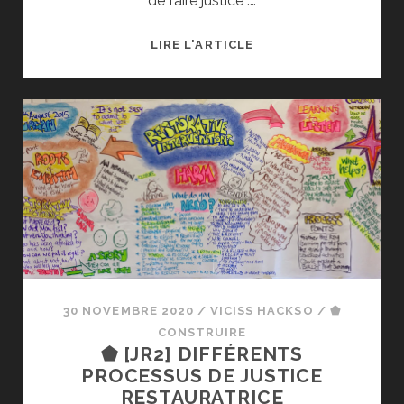
de faire justice :…
⬟
LIRE L'ARTICLE
[JR3]
QUAND
LA
POLICE
FAIT
DE
LA
JUSTICE
RESTAURATRICE…
30 NOVEMBRE 2020
/
VICISS HACKSO
/
⬟
CONSTRUIRE
⬟ [JR2] DIFFÉRENTS
PROCESSUS DE JUSTICE
RESTAURATRICE