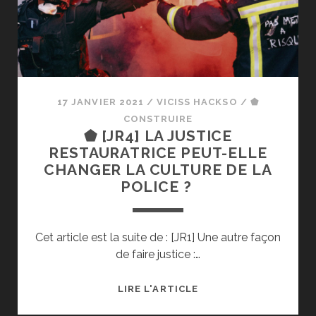
17 JANVIER 2021
/
VICISS HACKSO
/
⬟
CONSTRUIRE
⬟ [JR4] LA JUSTICE
RESTAURATRICE PEUT-ELLE
CHANGER LA CULTURE DE LA
POLICE ?
Cet article est la suite de : [JR1] Une autre façon
de faire justice :…
⬟
LIRE L'ARTICLE
[JR4]