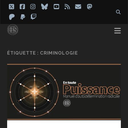
twitter
facebook
instagram
bluesky
youtube
rss
email
mastodon
patreon
paypal
twitch
ÉTIQUETTE :
CRIMINOLOGIE