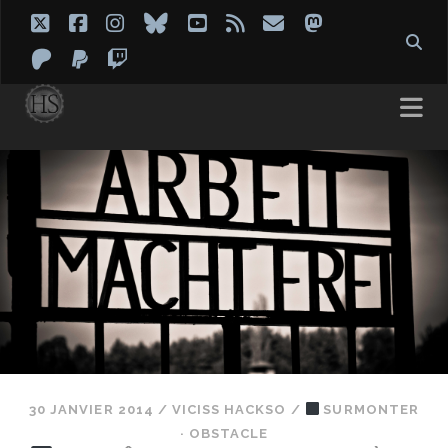
twitter
facebook
instagram
bluesky
youtube
rss
email
mastodon
patreon
paypal
twitch
30 JANVIER 2014
/
VICISS HACKSO
/
SURMONTER
· OBSTACLE