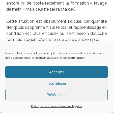
encore vu de poste réclamant la formation « lavage
de main » mais cela ne saurait tarder).
Cette situation est absolument ridicule, car quantité
d’emplois s’apprennent sur le tas (et l’apprentissage en
condition est plus efficace) ou n’ont besoin d’aucune
formation (agent d’entretien de base par exemple).
De même, il est nié par les employeurs et pôle emploi
Nous utilisons des cookies pour optimiser notre site web et certains sont
la polyvalence et les qualités des diplômes
liés à Google fonts, au lecteur Youtube, et les statistiques.
traditionnels : tous ceux qui sont passés à l’université,
pour un niveau bac+2 ou plus, ont tous des capacités
Accepter
de gestion, d’organisation, de rédaction, de rigueur
méthodologique, d’usage de l’outil informatique. Ils
Tout refuser
pourraient tous aisément devenir secrétaires et même
apporter un grand plus en termes de créativité,
Préférences
d’imagination, de rigueur et de sérieux. Mais non. Il faut
le BTS ou le Master à l’intitulé exact du poste…
Politique de cookies
Mentions légales