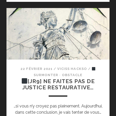
TOUTE
PUISSANCE,
MANUEL
D’AUTODÉTERMINATI
RADICALE
22 FÉVRIER 2021
/
VICISS HACKSO
/
SURMONTER · OBSTACLE
[JR9] NE FAITES PAS DE
JUSTICE RESTAURATIVE…
…si vous n’y croyez pas pleinement. Aujourd’hui,
dans cette conclusion, je vais tenter de vous…