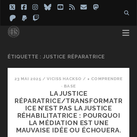
twitter
facebook
instagram
bluesky
youtube
rss
email
mastodon
patreon
paypal
twitch
ÉTIQUETTE :
JUSTICE RÉPARATRICE
23 MAI 2025
/
VICISS HACKSO
/
⬧ COMPRENDRE
· BASE
LA JUSTICE
RÉPARATRICE/TRANSFORMATR
ICE N’EST PAS LA JUSTICE
RÉHABILITATRICE : POURQUOI
LA MÉDIATION EST UNE
MAUVAISE IDÉE OU ÉCHOUERA.