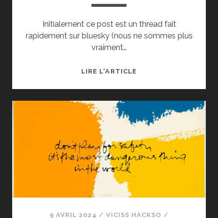
Initialement ce post est un thread fait
rapidement sur bluesky (nous ne sommes plus
vraiment…
LA
LIRE L'ARTICLE
JUSTICE
RÉPARATRICE/TRANS
N’EST
PAS
LA
JUSTICE
RÉHABILITATRICE :
POURQUOI
LA
MÉDIATION
EST
UNE
9 AVRIL 2024
/
VICISS HACKSO
/