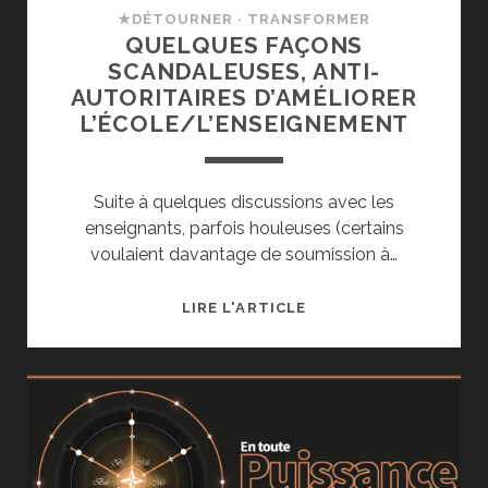
MAUVAISE
★DÉTOURNER · TRANSFORMER
IDÉE
QUELQUES FAÇONS
OU
SCANDALEUSES, ANTI-
ÉCHOUERA.
AUTORITAIRES D’AMÉLIORER
L’ÉCOLE/L’ENSEIGNEMENT
Suite à quelques discussions avec les
enseignants, parfois houleuses (certains
voulaient davantage de soumission à…
QUELQUES
LIRE L'ARTICLE
FAÇONS
SCANDALEUSES,
ANTI-
AUTORITAIRES
D’AMÉLIORER
L’ÉCOLE/L’ENSEIGNE