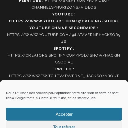
PEERTUBE :
HTTPS://SKEPTIKON.FR/VIDEO-
CHANNELS/HORIZONS/VIDEOS
YOUTUBE :
HTTPS://WWW.YOUTUBE.COM/@HACKING-SOCIAL
YOUTUBE CHAINE SECONDAIRE :
HTTPS://WWW.YOUTUBE.COM/@LATAVERNEHACKSO69
46
SPOTIFY :
HTTPS://CREATORS.SPOTIFY.COM/POD/SHOW/HACKIN
GSOCIAL
TWITCH :
HTTPS://WWW.TWITCH.TV/TAVERNE_HACKSO/ABOUT
TIKTOK
:
HTTPS://WWW.TIKTOK.COM/@HACKING_SOCIAL
Nous utilisons des cookies pour optimiser notre site web et certains sont
liés à Google fonts, au lecteur Youtube, et les statistiques.
Autres informations
Accepter
Mentions Légales
|
Politique de cookies
Tout refuser