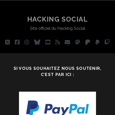
FAIT
DES
DE
LA
PUBLICATIONS
HACKING SOCIAL
JUSTICE
Site officiel du Hacking Social
RESTAURATRICE…
twitter
facebook
instagram
bluesky
youtube
rss
email
mastodon
patreon
paypa
tw
SI VOUS SOUHAITEZ NOUS SOUTENIR,
C’EST PAR ICI :