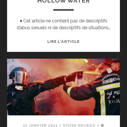
HOLLOW WATER
♦ Cet article ne contient pas de descriptifs
d’abus sexuels ni de descriptifs de situations…
LIRE L'ARTICLE
[JR6]
LA
JUSTICE
TRANSFORMATRICE
EN
ACTION :
ABUS
SEXUELS
À
HOLLOW
WATER
17 JANVIER 2021
/
VICISS HACKSO
/
⬟