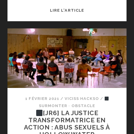
LIRE L'ARTICLE
[JR9]
NE
FAITES
PAS
DE
JUSTICE
RESTAURATIVE…
1 FÉVRIER 2021
/
VICISS HACKSO
/
SURMONTER · OBSTACLE
[JR6] LA JUSTICE
TRANSFORMATRICE EN
ACTION : ABUS SEXUELS À