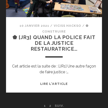
LA
CULTURE
DE
LA
POLICE ?
10 JANVIER 2021
/
VICISS HACKSO
/
⬟
CONSTRUIRE
⬟ [JR3] QUAND LA POLICE FAIT
DE LA JUSTICE
RESTAURATRICE…
Cet article est la suite de : [JR1] Une autre façon
de faire justice :…
⬟
LIRE L'ARTICLE
[JR3]
QUAND
LA
PAGINATION
1
2
SUIV.
POLICE