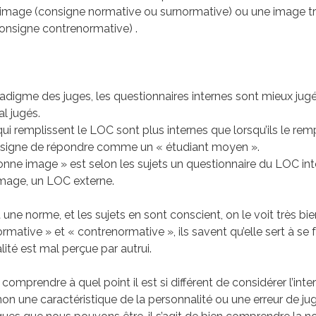
 image (consigne normative ou surnormative) ou une image t
onsigne contrenormative) .
adigme des juges, les questionnaires internes sont mieux jugés
l jugés.
qui remplissent le LOC sont plus internes que lorsqu’ils le rem
nsigne de répondre comme un « étudiant moyen ».
onne image » est selon les sujets un questionnaire du LOC inte
mage, un LOC externe.
st une norme, et les sujets en sont conscient, on le voit très bi
mative » et « contrenormative », ils savent qu’elle sert à se f
alité est mal perçue par autrui.
comprendre à quel point il est si différent de considérer l’in
on une caractéristique de la personnalité ou une erreur de j