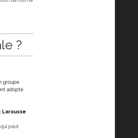
notion de norme
le ?
n groupe
ment adopté
,
Larousse
 qui peut