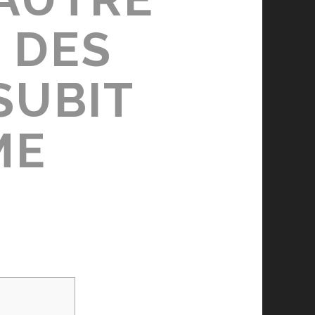
 DES
SUBIT
ME