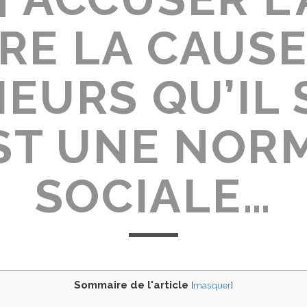
TRE LA CAUSE
EURS QU’IL 
ST UNE NOR
SOCIALE…
Sommaire de l'article
[
masquer
]