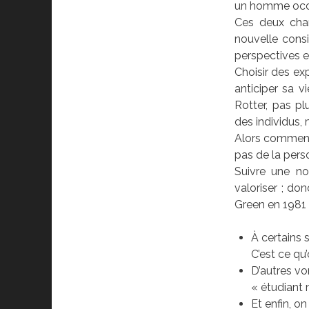
un homme occid
Ces deux cham
nouvelle cons
perspectives en
Choisir des ex
anticiper sa v
Rotter, pas p
des individus,
Alors comment 
pas de la pers
Suivre une no
valoriser ; do
Green en 1981 
À certains 
C’est ce q
D’autres vo
« étudiant 
Et enfin, o