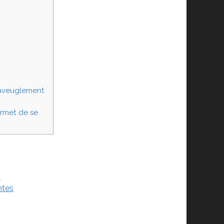
d’aveuglement
ermet de se
?
ntes