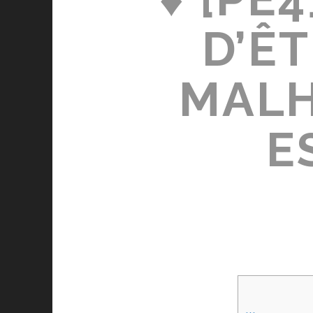
D’Ê
MALH
E