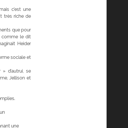
ais c’est une
 très riche de
ements que pour
té comme le dit
aginait Heider
orme sociale et
» d’autrui, se
me, Jellison et
emplies.
 un
nnant une