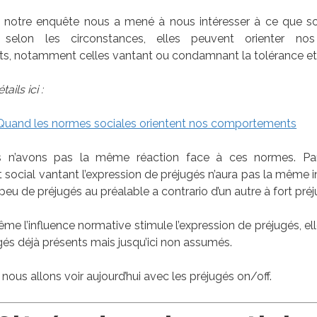
ue notre enquête nous a mené à nous intéresser à ce que s
r selon les circonstances, elles peuvent orienter nos
, notamment celles vantant ou condamnant la tolérance et l
ails ici :
: Quand les normes sociales orientent nos comportements
us n’avons pas la même réaction face à ces normes. Pa
social vantant l’expression de préjugés n’aura pas la même i
peu de préjugés au préalable a contrario d’un autre à fort préj
e l’influence normative stimule l’expression de préjugés, elle
ugés déjà présents mais jusqu’ici non assumés.
 nous allons voir aujourd’hui avec les préjugés on/off.