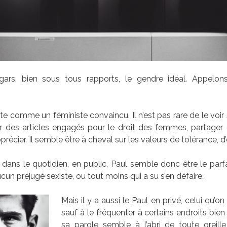
ars, bien sous tous rapports, le gendre idéal. Appelon
te comme un féministe convaincu. Il n’est pas rare de le voir 
er des articles engagés pour le droit des femmes, partager 
précier. Il semble être à cheval sur les valeurs de tolérance, d’é
dans le quotidien, en public, Paul semble donc être le par
cun préjugé sexiste, ou tout moins qui a su s’en défaire.
Mais il y a aussi le Paul en privé, celui qu’o
sauf à le fréquenter à certains endroits bien
sa parole semble à l’abri de toute oreille