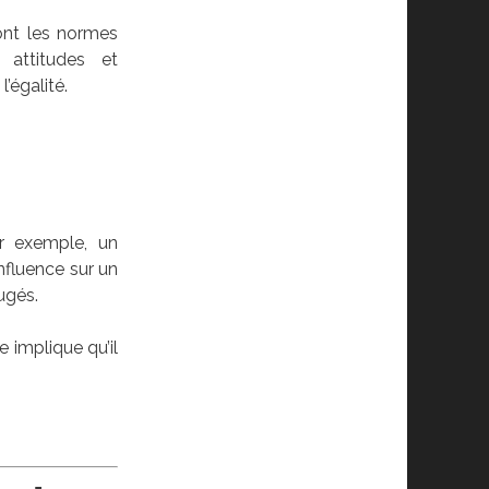
ont les normes
 attitudes et
’égalité.
r exemple, un
nfluence sur un
ugés.
 implique qu’il