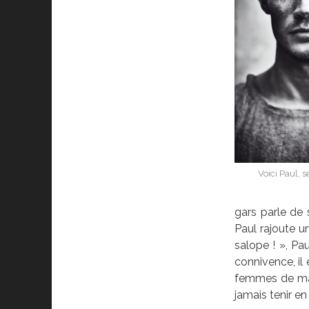
Voici Paul, 
gars parle de s
Paul rajoute u
salope ! », Pa
connivence, il 
femmes de man
jamais tenir en