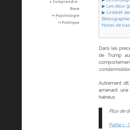
⬧ Comprendre ·
▶ Les deux g
Base
▶ L’intérêt d
↪ Psychologie
Bibliographie 
↪ Politique
Notes de bas
Dans les précé
de Trump au
comportement
condamnables
Autrement dit
amenant une p
haineux.
Plus de dét
Partie 1 :