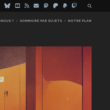
ebook
instagram
bluesky
youtube
rss
email
mastodon
patreon
paypal
twitch
-NOUS ?
SOMMAIRE PAR SUJETS
NOTRE PLAN