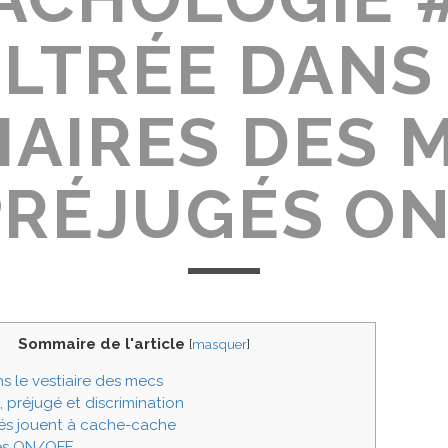
ILTRÉE DANS
IAIRES DES M
PRÉJUGÉS O
Sommaire de l'article
[
masquer
]
ns le vestiaire des mecs
 préjugé et discrimination
és jouent à cache-cache
gés ON/OFF