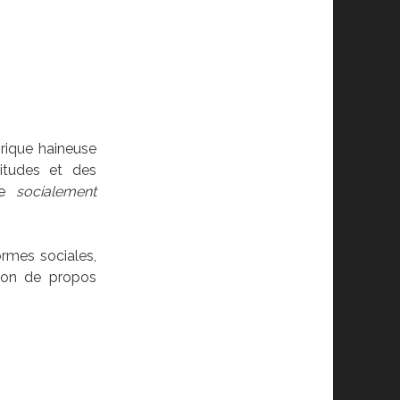
orique haineuse
itudes et des
me
socialement
rmes sociales,
sion de propos