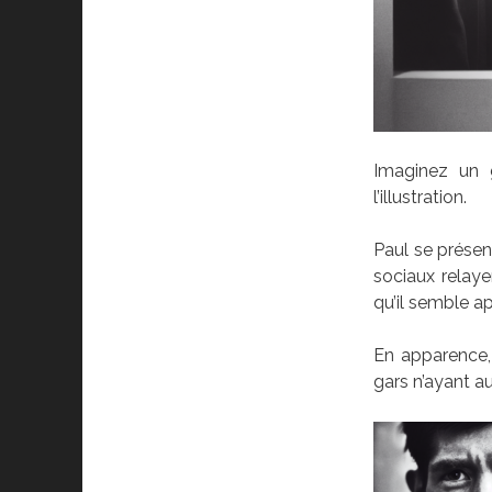
Imaginez un g
l’illustration.
Paul se présen
sociaux relay
qu’il semble ap
En apparence, 
gars n’ayant au