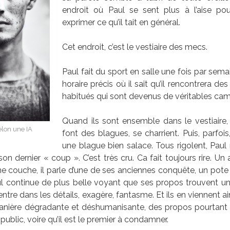
endroit où Paul se sent plus à l’aise pour
exprimer ce qu’il tait en général.
Cet endroit, c’est le vestiaire des mecs.
Paul fait du sport en salle une fois par semai
horaire précis où il sait qu’il rencontrera de
habitués qui sont devenus de véritables ca
Quand ils sont ensemble dans le vestiaire, 
selon une IA
font des blagues, se charrient. Puis, parfois,
une blague bien salace. Tous rigolent, Paul r
on dernier « coup ». C’est très cru. Ca fait toujours rire. Un
ne couche, il parle d’une de ses anciennes conquête, un pote 
ul continue de plus belle voyant que ses propos trouvent u
entre dans les détails, exagère, fantasme. Et ils en viennent ai
ière dégradante et déshumanisante, des propos pourtant 
 public, voire qu’il est le premier à condamner.