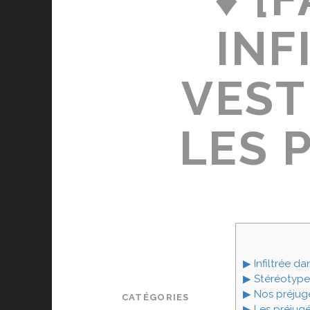
INF
VEST
LES 
▶ Infiltrée da
▶ Stéréotype,
▶ Nos préjug
CATÉGORIES
▶ Les préju