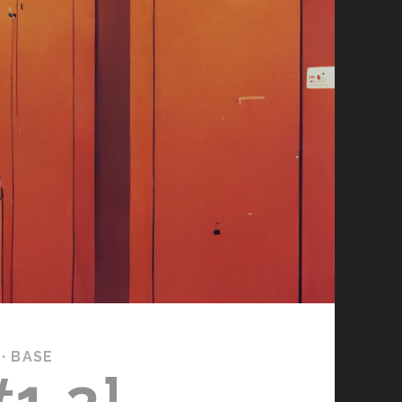
· BASE
1.3]