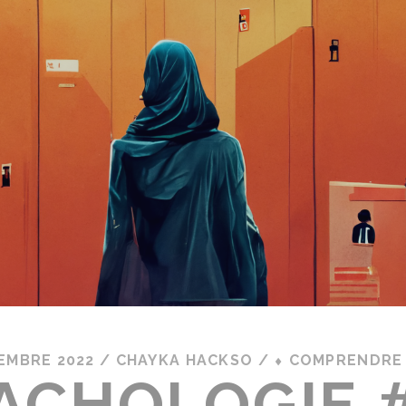
EMBRE 2022
/
CHAYKA HACKSO
/
⬧ COMPRENDRE 
FACHOLOGIE #