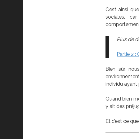
C’est ainsi q
sociales, ca
comportements
Plus de dét
Partie 2 
Bien sûr, no
environnement 
individu ayant 
Quand bien mêm
y ait des préj
Et c’est ce que