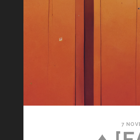
7 NOV
♦ [