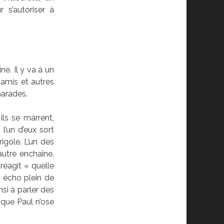
 s’autoriser à
ne. Il y va à un
s amis et autres
marades.
ils se marrent,
 l’un d’eux sort
igole. L’un des
 autre enchaîne.
réagit « quelle
n écho plein de
nsi à parler des
que Paul n’ose