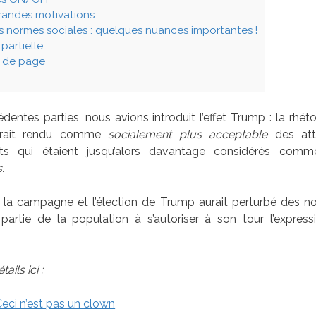
randes motivations
es normes sociales : quelques nuances importantes !
partielle
 de page
dentes parties, nous avions introduit l’effet Trump : la rhét
rait rendu comme
socialement plus acceptable
des att
s qui étaient jusqu’alors davantage considérés com
.
, la campagne et l’élection de Trump aurait perturbé des no
artie de la population à s’autoriser à son tour l’expres
ails ici :
 Ceci n’est pas un clown