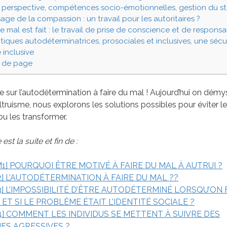
 perspective, compétences socio-émotionnelles, gestion du st
age de la compassion : un travail pour les autoritaires ?
 mal est fait : le travail de prise de conscience et de responsa
tiques autodéterminatrices, prosociales et inclusives, une sécu
 inclusive
 de page
e sur l’autodétermination à faire du mal ! Aujourd’hui on démyst
altruisme, nous explorons les solutions possibles pour éviter 
ou les transformer.
 est la suite et fin de :
1] POURQUOI ÊTRE MOTIVÉ À FAIRE DU MAL À AUTRUI ?
2] L’AUTODÉTERMINATION À FAIRE DU MAL ??
3] L’IMPOSSIBILITÉ D’ÊTRE AUTODÉTERMINÉ LORSQU’ON 
 ET SI LE PROBLÈME ÉTAIT L’IDENTITÉ SOCIALE ?
4] COMMENT LES INDIVIDUS SE METTENT À SUIVRE DES
ES AGRESSIVES ?