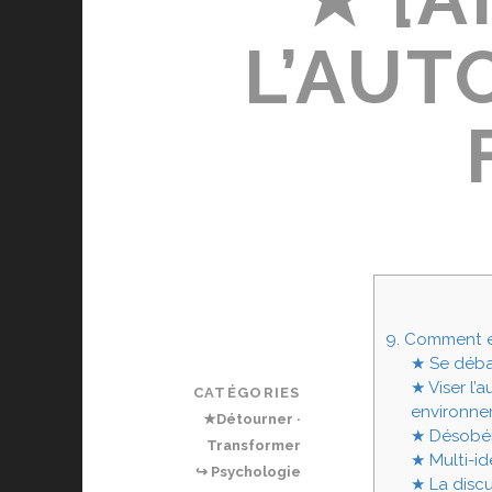
L’AUT
9. Comment e
★ Se débar
★ Viser l’
CATÉGORIES
environnem
★Détourner ·
★ Désobéir
Transformer
★ Multi-id
↪ Psychologie
★ La discu