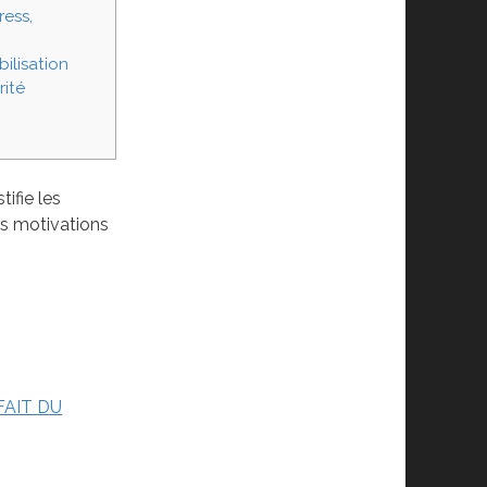
ress,
bilisation
rité
ifie les
les motivations
FAIT DU