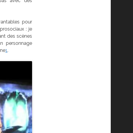
 pas avec des
vantables pour
prosociaux : je
vant des scènes
 un personnage
nne
1
.