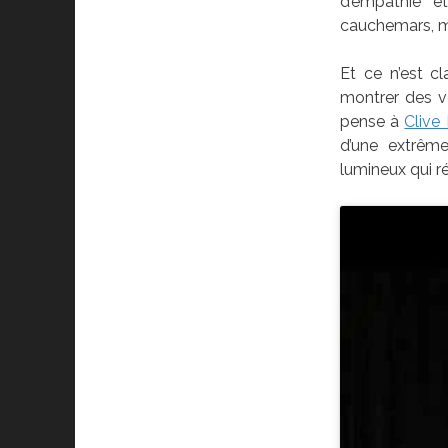
d’empathie e
cauchemars, ma
Et ce n’est c
montrer des vo
pense à
Clive
d’une extrême
lumineux qui r