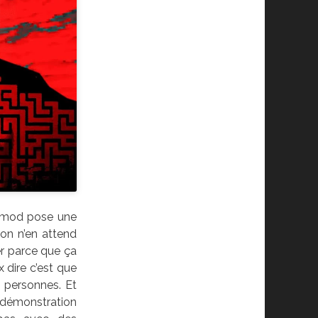
du mod pose une
 on n’en attend
ler parce que ça
x dire c’est que
 personnes. Et
démonstration