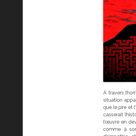
À travers l’ho
situation appa
que le pire et 
casserait l’his
l’œuvre en de
comme à son 