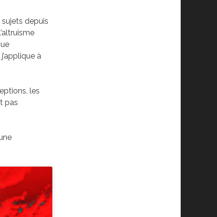
s sujets depuis
’altruisme
que
 j’applique à
eptions, les
st pas
’une