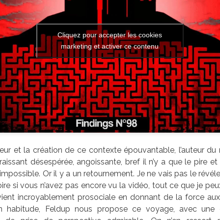
Cliquez pour accepter les cookies
marketing et activer ce contenu
rreur et la création de ce contexte épouvantable, l’auteur 
raissant désespérée, angoissante, bref il n’y a que le pire et
l’impossible. Or il y a un retournement. Je ne vais pas le révé
toire si vous n’avez pas encore vu la vidéo, tout ce que je peu
vient incroyablement prosociale en donnant de la force aux
habitude, Feldup nous propose ce voyage, avec une 