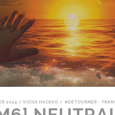
ER 2024
/
VICISS HACKSO
/
★DÉTOURNER · TRA
M6] NEUTRA