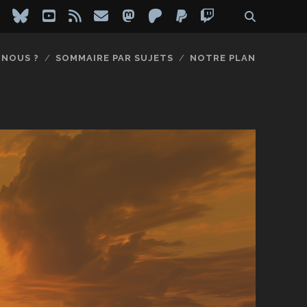
ebook
instagram
bluesky
youtube
rss
email
mastodon
patreon
paypal
twitch
-NOUS ?
SOMMAIRE PAR SUJETS
NOTRE PLAN