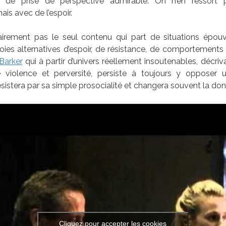
t de prise de perspective admirable. On n’en ressort
is avec de l’espoir.
lairement pas le seul contenu qui part de situations épou
ies alternatives d’espoir, de résistance, de comportements 
 Barker
qui à partir d’univers réellement insoutenables, décri
 violence et perversité, persiste à toujours y opposer
ésistera par sa simple prosocialité et changera souvent la do
Cliquez pour accepter les cookies