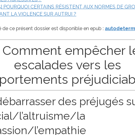
5] POURQUOI CERTAINS RÉSISTENT AUX NORMES DE GR
NT LA VIOLENCE SUR AUTRUI ?
é de ce présent dossier est disponible en epub :
autodeterm
. Comment empêcher l
escalades vers les
ortements préjudiciab
ébarrasser des préjugés su
ial/l’altruisme/la
ssion/l’empathie