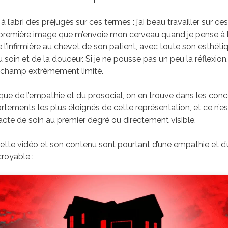
à l’abri des préjugés sur ces termes : j’ai beau travailler sur ce
a première image que m’envoie mon cerveau quand je pense à l
e l’infirmière au chevet de son patient, avec toute son esthéti
soin et de la douceur. Si je ne pousse pas un peu la réflexion,
 champ extrêmement limité.
 que de l’empathie et du prosocial, on en trouve dans les conc
ortements les plus éloignés de cette représentation, et ce n’e
cte de soin au premier degré ou directement visible.
ette vidéo et son contenu sont pourtant d’une empathie et d
croyable :