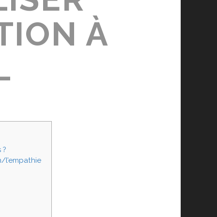
TION À
L
 ?
n/l’empathie