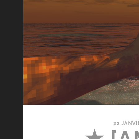
22 JANVI
★ [A