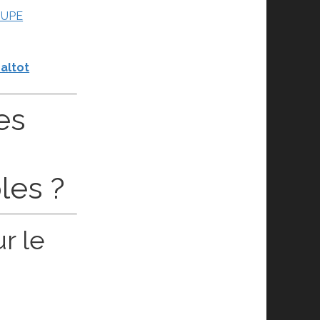
OUPE
altot
es
les ?
r le