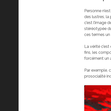
Personne n’est 
des lustres, l
c’est l’image d
stéréotypée du 
ces termes un
La vérité c’est
fins, les comp
forcément un a
Par exemple, c
prosocialité in