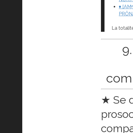
♦ [AM
PRÔNA
La totalit
9
comp
★ Se d
prosoc
compa