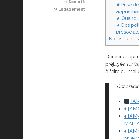
↪ Société
★ Prise de
↪ Engagement
apprentiss
★ Quand le
★ Des poli
prosociale
Notes de bas
Dernier chapitr
préjugés sur l’
à faire du mal 
Cet article
[AM
♦ [AM
♦ [AM
MAL ?
♦ [AM
NORM