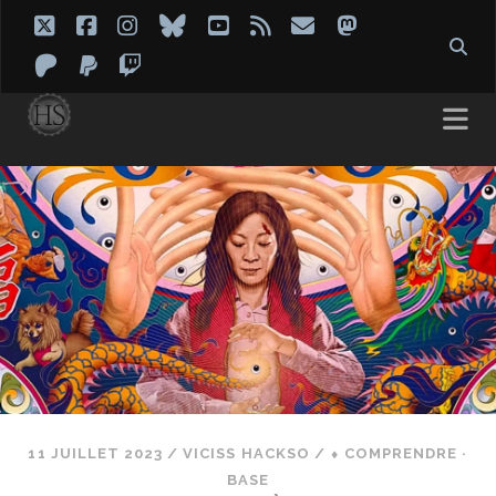
twitter
facebook
instagram
bluesky
youtube
rss
email
mastodon
patreon
paypal
twitch
11 JUILLET 2023
/
VICISS HACKSO
/
⬧ COMPRENDRE ·
BASE