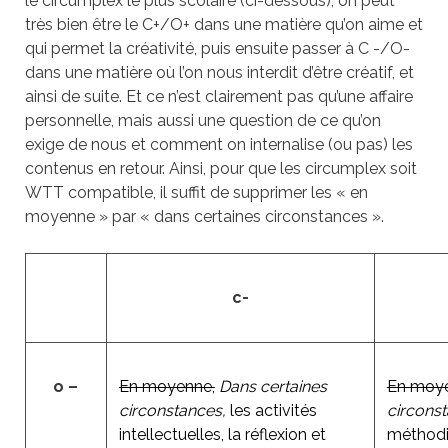
le circumplex le plus scolaire (ci-dessous), on peut
très bien être le C+/O+ dans une matière qu’on aime et
qui permet la créativité, puis ensuite passer à C -/O-
dans une matière où l’on nous interdit d’être créatif, et
ainsi de suite. Et ce n’est clairement pas qu’une affaire
personnelle, mais aussi une question de ce qu’on
exige de nous et comment on internalise (ou pas) les
contenus en retour. Ainsi, pour que les circumplex soit
WTT compatible, il suffit de supprimer les « en
moyenne » par « dans certaines circonstances ».
c-
o –
En moyenne,
Dans certaines
En moy
circonstances,
les activités
circons
intellectuelles, la réflexion et
méthodi