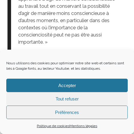
au travail tout en conservant la possibilité
d’agir de manière moins consciencieuse à
d’autres moments, en particulier dans des
contextes où l’importance de la
conscienciosité peut ne pas être aussi
importante. »
Jayawickreme, Zachry, & Fleeson, (2018)
Nous utilisons des cookies pour optimiser notre site web et certains sont
liés à Google fonts, au lecteur Youtube, et les statistiques.
Cela pourrait permettre d’aider à la croissance
post-traumatique (des événements hautement
négatifs peuvent être surmontés et servir de
Accepter
tremplin à une croissance psychologique –
Tout refuser
c’est approximativement le « ce qui ne me tue
pas me rend plus fort » de Nietzsche). Cette
Préférences
croissance post-traumatique est associée à
des traits comme l’ouverture, l’extraversion et
Politique de cookies
Mentions légales
l’agréabilité (Jayawickreme & Blackie, 2014)