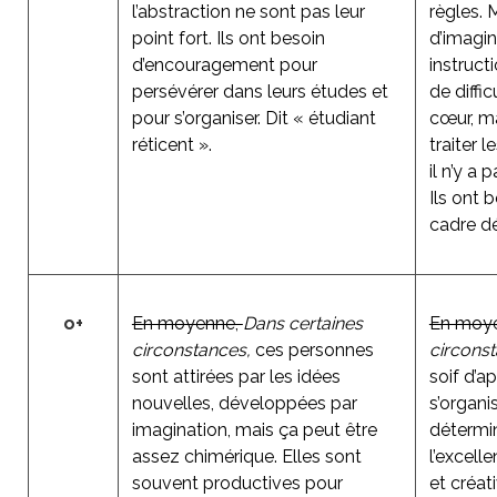
l’abstraction ne sont pas leur
règles. 
point fort. Ils ont besoin
d’imagin
d’encouragement pour
instruct
persévérer dans leurs études et
de diffi
pour s’organiser. Dit « étudiant
cœur, ma
réticent ».
traiter 
il n’y a
Ils ont 
cadre dé
o+
En moyenne,
Dans certaines
En moye
circonstances,
ces personnes
circons
sont attirées par les idées
soif d’a
nouvelles, développées par
s’organi
imagination, mais ça peut être
détermin
assez chimérique. Elles sont
l’excelle
souvent productives pour
et créat